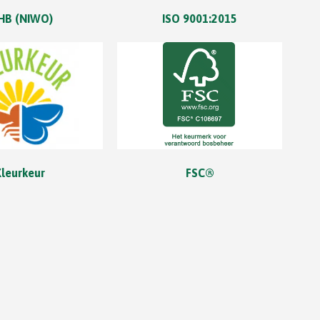
HB (NIWO)
ISO 9001:2015
Kleurkeur
FSC®