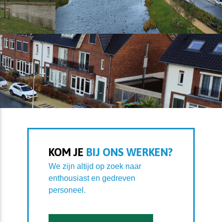
KOM JE
BIJ ONS WERKEN?
We zijn altijd op zoek naar
enthousiast en gedreven
personeel.