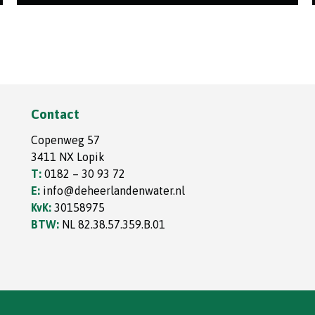
In opdracht van de gemeenten Krimpen aan den
IJssel en Krimpenerwaard zijn we aan de slag
gegaan ...
Contact
Copenweg 57
3411 NX Lopik
T:
0182 – 30 93 72
E:
info@deheerlandenwater.nl
KvK:
30158975
BTW:
NL 82.38.57.359.B.01