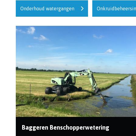
Onderhoud watergangen
Onkruidbeheersi
Baggeren Benschopperwetering