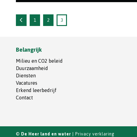
In opdracht van Hoogheemraadschap Stichtse
Rijnlanden zijn wij bezig geweest met het
uitbaggeren ...
1
2
3
Belangrijk
Milieu en CO2 beleid
Duurzaamheid
Diensten
Vacatures
Erkend leerbedrijf
Contact
©
De Heer land en water
|
Privacy verklaring