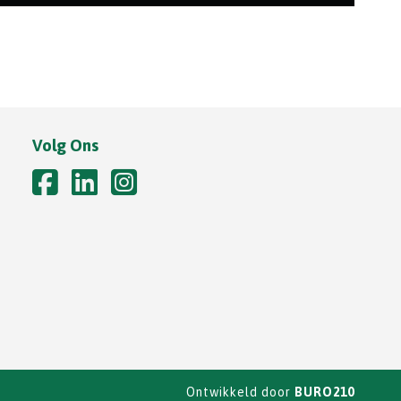
In opdracht van gemeente Amsterdam zijn er
onderhoudsbaggerwerkzaamheden in de jachthaven
Nieuwe ...
Volg Ons
Ontwikkeld door
BURO210