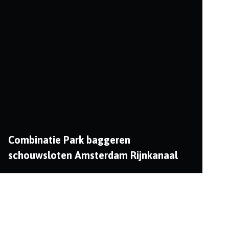
in h...
Combinatie Park baggeren
schouwsloten Amsterdam Rijnkanaal
Voor combinatie PARK, een samenwerking voor Van
Herik en BAM, hebben wij een gedeelte van de
scho...