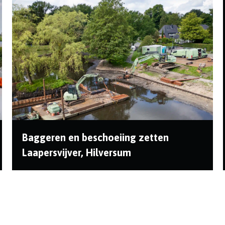
Baggeren en beschoeiing zetten
Laapersvijver, Hilversum
In opdracht van de gemeente Hilversum heeft de
Heer land en water verscheidene werkzaamheden
uitg...