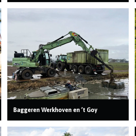
In opdracht van Gemeente Heemstede baggert De
Heer land en water verscheidene gebieden in
Heemste...
Baggeren Werkhoven en ’t Goy
In opdracht van Hoogheemraadschap De Stichtse
Rijnlanden zijn we aan het baggeren in een drietal ...