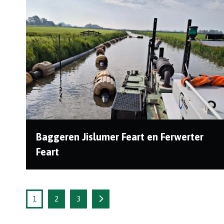
Baggeren Jislumer Feart en Ferwerter
Feart
In opdracht van Wetterskip Fryslan is de Heer land
en water de komende tijd bezig met het baggere...
1
2
3