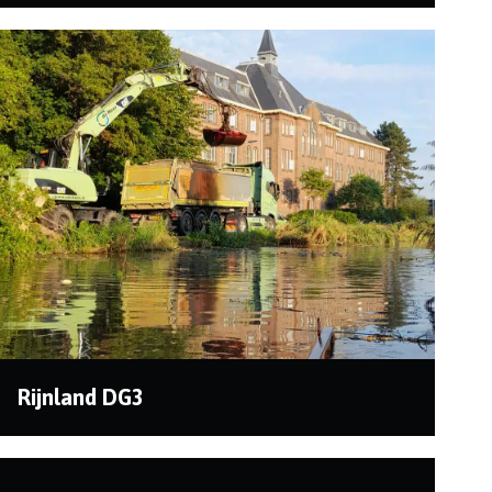
In opdracht van Hoogheemraadschap van Rijnland
zijn we in de gemeente Amsterdam bezig bij de
plas...
Rijnland DG3
In opdracht van Hoogheemraadschap Rijnland
baggeren we diverse watergangen. Het werk bestaat