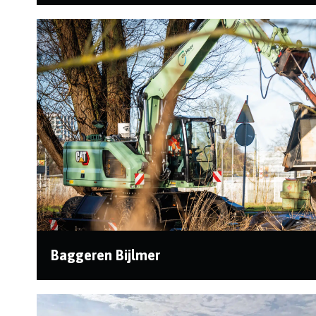
In opdracht van Wetterskip Fryslân voeren we
werkzaamheden uit aan de zogenoemde Zeven
Vaarten in...
Baggeren Bijlmer
In opdracht van Stichting Waternet zijn we bezig
met het baggeren in Amsterdam Bijlmer Zuidoost. ...